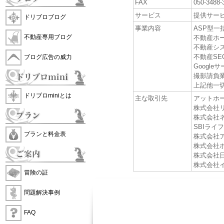
FAX
050-3488
サービス
提供サー
ドリブロブログ
事業内容
ASP型一
不動産専用ブログ
不動産ホ
不動産シ
不動産SE
ブログ広告の威力
Googl
撮影請負
上記他一
ドリブロminiとは
主な取引先
アットホ
株式会社
株式会社
SBIライ
プランと料金表
株式会社
株式会社
株式会社
株式会社
冒険の証
問題解決事例
FAQ