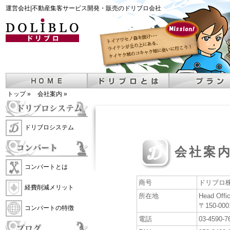
運営会社|不動産集客サービス開発・販売のドリブロ会社
トップ
»
会社案内
»
ドリブロシステム
会社案
コンバートとは
商号
ドリブロ
経費削減メリット
所在地
Head Offi
〒150-0
コンバートの特徴
電話
03-4590-7