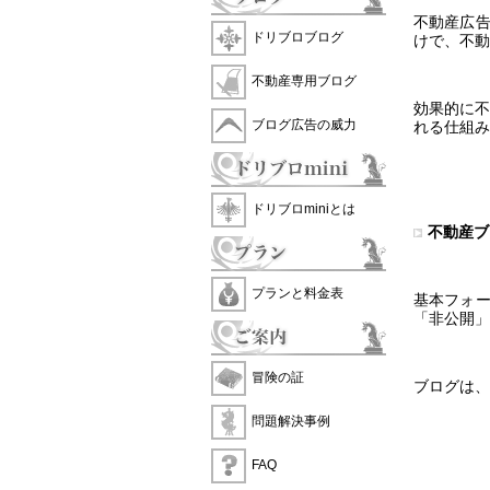
不動産広
ドリブロブログ
けで、不動
不動産専用ブログ
効果的に不
ブログ広告の威力
れる仕組み
ドリブロminiとは
不動産ブ
プランと料金表
基本フォ
「非公開」
冒険の証
ブログは、
問題解決事例
FAQ