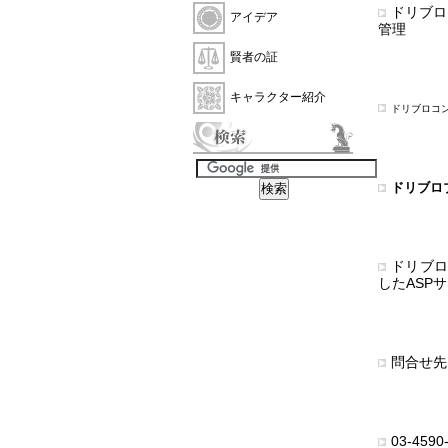
ドリブロ
アイデア
管理
賢者の証
キャラクター紹介
ドリブロコ
ドリブロ
ドリブロ
したASP
問合せ先
03-4590